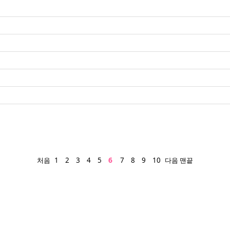
6
처음
1
2
3
4
5
7
8
9
10
다음
맨끝