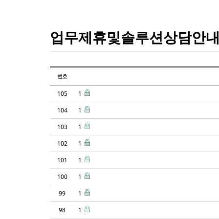
업무제휴및솔루션상담안
번호
105
1
104
1
103
1
102
1
101
1
100
1
99
1
98
1